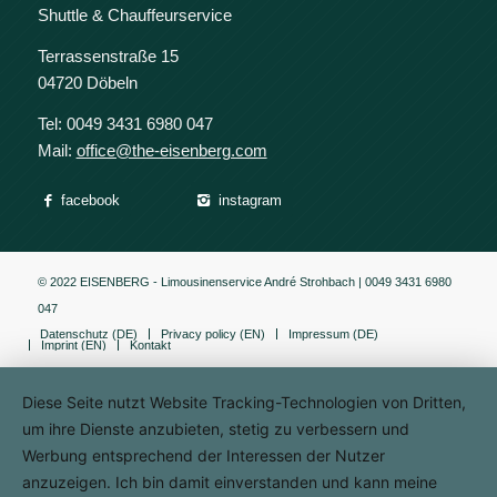
Shuttle & Chauffeurservice
Terrassenstraße 15
04720 Döbeln
Tel: 0049
3431 6980 047
Mail:
office@the-eisenberg.com
facebook
instagram
© 2022 EISENBERG - Limousinenservice André Strohbach | 0049 3431 6980
047
Datenschutz (DE)
Privacy policy (EN)
Impressum (DE)
Imprint (EN)
Kontakt
Diese Seite nutzt Website Tracking-Technologien von Dritten,
um ihre Dienste anzubieten, stetig zu verbessern und
Werbung entsprechend der Interessen der Nutzer
anzuzeigen. Ich bin damit einverstanden und kann meine